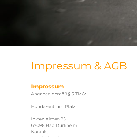
Impressum & AGB
Impressum
Angaben gemäß § 5 TMG:
Hundezentrum Pfalz
In den Almen 25
67098 Bad Dürkheim
Kontakt