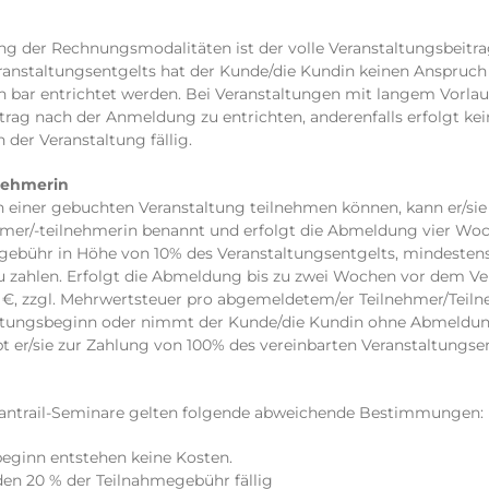
g der Rechnungsmodalitäten ist der volle Veranstaltungsbeitr
anstaltungsentgelts hat der Kunde/die Kundin keinen Anspruch 
n bar entrichtet werden. Bei Veranstaltungen mit langem Vorla
rag nach der Anmeldung zu entrichten, anderenfalls erfolgt kein
der Veranstaltung fällig.
lnehmerin
 an einer gebuchten Veranstaltung teilnehmen können, kann er/si
hmer/-teilnehmerin benannt und erfolgt die Abmeldung vier Woc
sgebühr in Höhe von 10% des Veranstaltungsentgelts, mindestens
u zahlen. Erfolgt die Abmeldung bis zu zwei Wochen vor dem V
 €, zzgl. Mehrwertsteuer pro abgemeldetem/er Teilnehmer/Teilne
ungsbeginn oder nimmt der Kunde/die Kundin ohne Abmeldung n
ibt er/sie zur Zahlung von 100% des vereinbarten Veranstaltungse
antrail-Seminare gelten folgende abweichende Bestimmungen:
beginn entstehen keine Kosten.
en 20 % der Teilnahmegebühr fällig