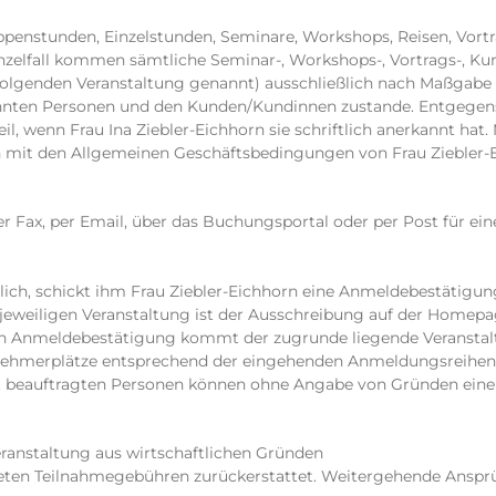
ppenstunden, Einzelstunden, Seminare, Workshops, Reisen, Vortr
nzelfall kommen sämtliche Seminar-, Workshops-, Vortrags-, Kur
olgenden Veranstaltung genannt) ausschließlich nach Maßgabe
nten Personen und den Kunden/Kundinnen zustande. Entgegen
, wenn Frau Ina Ziebler-Eichhorn sie schriftlich anerkannt ha
in mit den Allgemeinen Geschäftsbedingungen von Frau Ziebler-
 per Fax, per Email, über das Buchungsportal oder per Post für 
ich, schickt ihm Frau Ziebler-Eichhorn eine Anmeldebestätigung
 jeweiligen Veranstaltung ist der Ausschreibung auf der Hom
n Anmeldebestätigung kommt der zugrunde liegende Veranstaltu
ilnehmerplätze entsprechend der eingehenden Anmeldungsreihen
amit beauftragten Personen können ohne Angabe von Gründen ein
 Veranstaltung aus wirtschaftlichen Gründen
isteten Teilnahmegebühren zurückerstattet. Weitergehende Anspr