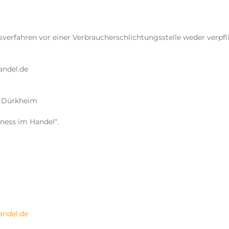
verfahren vor einer Verbraucherschlichtungsstelle weder verpfli
andel.de
d Dürkheim
irness im Handel“.
andel.de