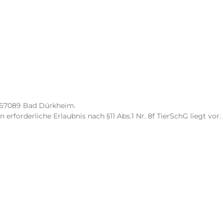
 67089 Bad Dürkheim.
rforderliche Erlaubnis nach §11 Abs.1 Nr. 8f TierSchG liegt vor.