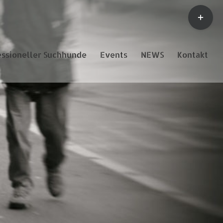
Toggle
Sliding
Bar
Area
essioneller Suchhunde
Events
NEWS
Kontakt