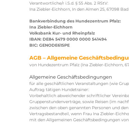
Verantwortliche/r i.S.d. § 55 Abs. 2 RStV:
Ina Ziebler-Eichhorn, In den Almen 25, 67098 B
Bankverbindung des Hundezentrum Pfalz:
Ina Ziebler-Eichhorn
Volksbank Kur- und Rheinpfalz
IBAN: DE84 5479 0000 0000 541494
BIC: GENODE61SPE
AGB – Allgemeine Geschäftsbedingun
von Hundezentrum Pfalz (Ina Ziebler-Eichhorn, 
Allgemeine Geschäftsbedingungen
für alle geschäftlichen Veranstaltungen (wie Gru
Auftrag tätigen Hundetrainer:
Vorbehaltlich abweichender schriftlicher Vereinb
Gruppenstundenverträge, sowie Reisen (im nach
zwischen den oben genannten Personen und den
Vertragsbestandteil, wenn Frau Ina Ziebler-Eichh
mit den Allgemeinen Geschäftsbedingungen von F