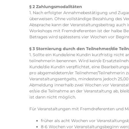
§ 2 Zahlungsmodalitäten
1. Nach erfolgter Annahmebestätigung und Zugan
überweisen. Ohne vollständige Bezahlung des Ver
Absprache kann der Veranstaltungsbeitrag auch i
Workshops mit Fremdreferenten ist der halbe Bet
Betrages wird spätestens vier Wochen vor Beginn 
§ 3 Stornierung durch den Teilnehmer/die Tei
1. Sollte ein Kunde/eine Kundin kurzfristig nicht
teilnehmerin benennen. Wird kein/e Ersatzteilne
Kunde/die Kundin verpflichtet, eine Bearbeitung
pro abgemeldetem/er Teilnehmer/Teilnehmerin z
Veranstaltungsentgelts, mindestens jedoch 25,00
Abmeldung innerhalb zwei Wochen vor Veranstalt
er/sie die Teilnahme an der Veranstaltung ab, ble
ist dann nicht möglich.
Für Veranstaltungen mit Fremdreferenten und M
früher als acht Wochen vor Veranstaltungs
8-6 Wochen vor Veranstaltungsbeginn werd