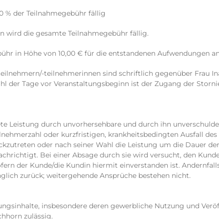
0 % der Teilnahmegebühr fällig
n wird die gesamte Teilnahmegebühr fällig.
bühr in Höhe von 10,00 € für die entstandenen Aufwendungen anf
eilnehmern/-teilnehmerinnen sind schriftlich gegenüber Frau In
hl der Tage vor Veranstaltungsbeginn ist der Zugang der Storn
ete Leistung durch unvorhersehbare und durch ihn unverschulde
lnehmerzahl oder kurzfristigen, krankheitsbedingten Ausfall des 
ückzutreten oder nach seiner Wahl die Leistung um die Dauer de
hrichtigt. Bei einer Absage durch sie wird versucht, den Kund
rn der Kunde/die Kundin hiermit einverstanden ist. Andernfalls
nglich zurück; weitergehende Ansprüche bestehen nicht.
ungsinhalte, insbesondere deren gewerbliche Nutzung und Veröff
chhorn zulässig.