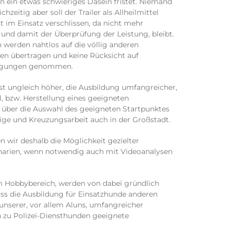
 ein etwas schwieriges Dasein fristet. Niemand
chzeitig aber soll der Trailer als Allheilmittel
st im Einsatz verschlissen, da nicht mehr
und damit der Überprüfung der Leistung, bleibt.
werden nahtlos auf die völlig anderen
en übertragen und keine Rücksicht auf
lagungen genommen.
t ungleich höher, die Ausbildung umfangreicher,
, bzw. Herstellung eines geeigneten
t über die Auswahl des geeigneten Startpunktes
eige und Kreuzungsarbeit auch in der Großstadt.
 wir deshalb die Möglichkeit gezielter
arien, wenn notwendig auch mit Videoanalysen
m Hobbybereich, werden von dabei gründlich
ss die Ausbildung für Einsatzhunde anderen
nserer, vor allem Aluns, umfangreicher
n zu Polizei-Diensthunden geeignete