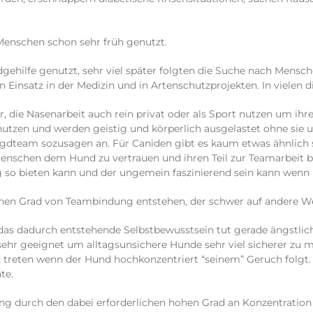
enschen schon sehr früh genutzt.
gehilfe genutzt, sehr viel später folgten die Suche nach Mensch
 Einsatz in der Medizin und in Artenschutzprojekten. In vielen d
 die Nasenarbeit auch rein privat oder als Sport nutzen um ihr
nutzen und werden geistig und körperlich ausgelastet ohne sie
agdteam sozusagen an. Für Caniden gibt es kaum etwas ähnlich 
chen dem Hund zu vertrauen und ihren Teil zur Teamarbeit beiz
 so bieten kann und der ungemein faszinierend sein kann wenn m
en Grad von Teambindung entstehen, der schwer auf andere Weis
 das dadurch entstehende Selbstbewusstsein tut gerade ängstli
 sehr geeignet um alltagsunsichere Hunde sehr viel sicherer zu 
d treten wenn der Hund hochkonzentriert “seinem” Geruch folgt
te.
ng durch den dabei erforderlichen hohen Grad an Konzentration