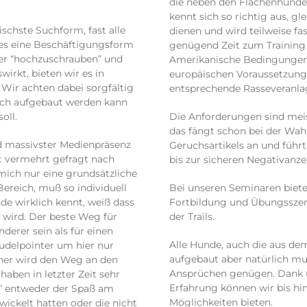
die neben den Flächenhunden
kennt sich so richtig aus, glei
ischste Suchform, fast alle
dienen und wird teilweise fa
a es eine Beschäftigungsform
genügend Zeit zum Training 
ter “hochzuschrauben” und
Amerikanische Bedingungen 
irkt, bieten wir es in
europäischen Voraussetzung
Wir achten dabei sorgfältig
entsprechende Rasseveran
auch aufgebaut werden kann
oll.
Die Anforderungen sind meis
das fängt schon bei der Wahl
 massivster Medienpräsenz
Geruchsartikels an und führ
it vermehrt gefragt nach
bis zur sicheren Negativanz
mich nur eine grundsätzliche
ereich, muß so individuell
Bei unseren Seminaren bieten
e wirklich kennt, weiß dass
Fortbildung und Übungsszen
 wird. Der beste Weg für
der Trails.
derer sein als für einen
Alle Hunde, auch die aus de
Pudelpointer um hier nur
aufgebaut aber natürlich mu
iner wird den Weg an den
Ansprüchen genügen. Dank u
aben in letzter Zeit sehr
Erfahrung können wir bis hi
e” entweder der Spaß am
Möglichkeiten bieten.
ickelt hatten oder die nicht