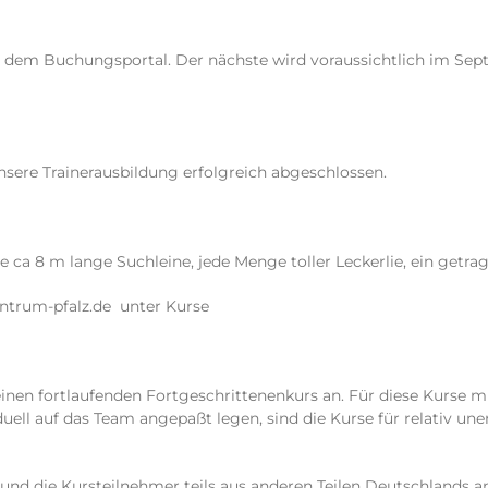
e dem Buchungsportal. Der nächste wird voraussichtlich im Se
nsere Trainerausbildung erfolgreich abgeschlossen.
ne ca 8 m lange Suchleine, jede Menge toller Leckerlie, ein getr
ntrum-pfalz.de unter Kurse
inen fortlaufenden Fortgeschrittenenkurs an. Für diese Kurse 
ividuell auf das Team angepaßt legen, sind die Kurse für relativ u
und die Kursteilnehmer teils aus anderen Teilen Deutschlands 