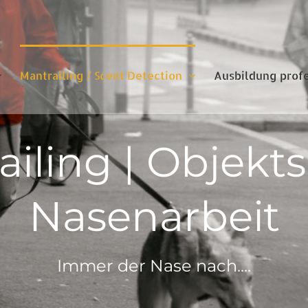
Mantrailing / Scent Detection
Ausbildung prof
iling | Objekt
Nasenarbeit
Immer der Nase nach....