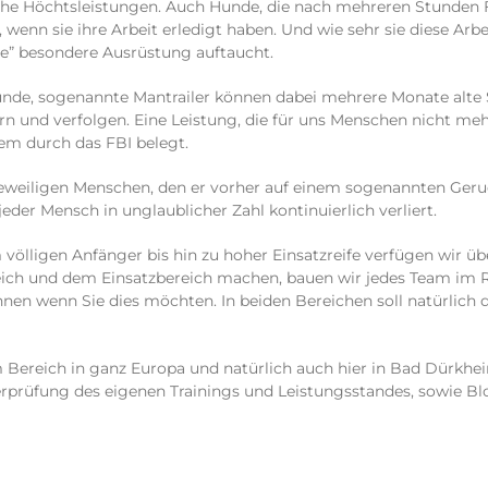
ische Höchtsleistungen. Auch Hunde, die nach mehreren Stunden 
enn sie ihre Arbeit erledigt haben. Und wie sehr sie diese Arb
ne” besondere Ausrüstung auftaucht.
unde, sogenannte Mantrailer können dabei mehrere Monate alte 
n und verfolgen. Eine Leistung, die für uns Menschen nicht meh
rem durch das FBI belegt.
jeweiligen Menschen, den er vorher auf einem sogenannten Ger
eder Mensch in unglaublicher Zahl kontinuierlich verliert.
 völligen Anfänger bis hin zu hoher Einsatzreife verfügen wir ü
ch und dem Einsatzbereich machen, bauen wir jedes Team im Ra
nen wenn Sie dies möchten. In beiden Bereichen soll natürlich d
Bereich in ganz Europa und natürlich auch hier in Bad Dürkhei
rprüfung des eigenen Trainings und Leistungsstandes, sowie Bl