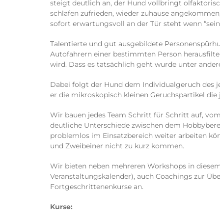
steigt deutlich an, der Hund vollbringt olfaktor
schlafen zufrieden, wieder zuhause angekommen, w
sofort erwartungsvoll an der Tür steht wenn “sei
Talentierte und gut ausgebildete Personenspürh
Autofahrern einer bestimmten Person herausfilter
wird. Dass es tatsächlich geht wurde unter ande
Dabei folgt der Hund dem Individualgeruch des 
er die mikroskopisch kleinen Geruchspartikel die j
Wir bauen jedes Team Schritt für Schritt auf, vom
deutliche Unterschiede zwischen dem Hobbyberei
problemlos im Einsatzbereich weiter arbeiten kön
und Zweibeiner nicht zu kurz kommen.
Wir bieten neben mehreren Workshops in diesem 
Veranstaltungskalender), auch Coachings zur Übe
Fortgeschrittenenkurse an.
Kurse: