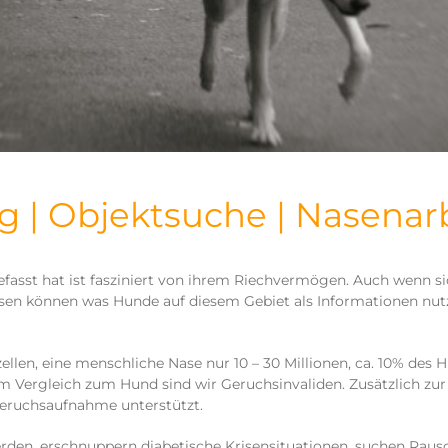
ng | Objektsuche | Nasenar
fasst hat ist fasziniert von ihrem Riechvermögen. Auch wenn si
ssen können was Hunde auf diesem Gebiet als Informationen nut
ellen, eine menschliche Nase nur 10 – 30 Millionen, ca. 10% des 
 Vergleich zum Hund sind wir Geruchsinvaliden. Zusätzlich zur
eruchsaufnahme unterstützt.
rden, erschnuppern diabetische Krisensituationen, suchen Raus