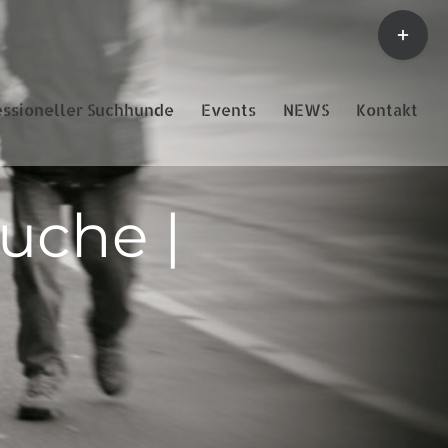
Toggle
Sliding
Bar
Area
essioneller Suchhunde
Events
NEWS
Kontakt
suche |