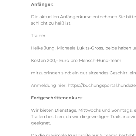
Anfänger:
Die aktuellen Anfängerkurse entnehmen Sie bitt
schlicht zu heiß ist.
Trainer:
Heike Jung, Michaela Lukits-Gross, beide haben u
Kosten 200,– Euro pro Mensch-Hund-Team
mitzubringen sind: ein gut sitzendes Geschirr, ei
Anmeldung hier: https://buchungsportal.hundeze
Fortgeschrittenenkurs:
Wir bieten Dienstags, Mittwochs und Sonntags, e
Trailen besitzen, da wir die jeweiligen Trails ind
geeignet.
Da die maximale Kursgröße aus 5 Teams besteht 