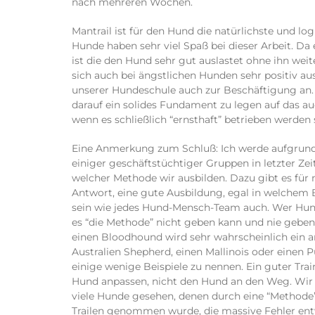
nach mehreren Wochen.
Mantrail ist für den Hund die natürlichste und log
Hunde haben sehr viel Spaß bei dieser Arbeit. D
ist die den Hund sehr gut auslastet ohne ihn wei
sich auch bei ängstlichen Hunden sehr positiv ausw
unserer Hundeschule auch zur Beschäftigung an. 
darauf ein solides Fundament zu legen auf das 
wenn es schließlich “ernsthaft” betrieben werden s
Eine Anmerkung zum Schluß: Ich werde aufgrund
einiger geschäftstüchtiger Gruppen in letzter Ze
welcher Methode wir ausbilden. Dazu gibt es für 
Antwort, eine gute Ausbildung, egal in welchem B
sein wie jedes Hund-Mensch-Team auch. Wer Hund
es “die Methode” nicht geben kann und nie geben
einen Bloodhound wird sehr wahrscheinlich ein an
Australien Shepherd, einen Mallinois oder einen 
einige wenige Beispiele zu nennen. Ein guter Tra
Hund anpassen, nicht den Hund an den Weg. Wir h
viele Hunde gesehen, denen durch eine “Method
Trailen genommen wurde, die massive Fehler entw