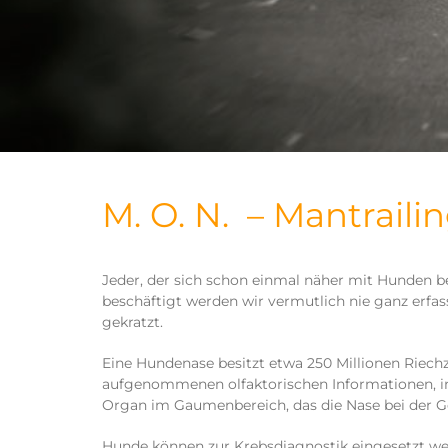
M. O. N. – Mantraili
Jeder, der sich schon einmal näher mit Hunden be
beschäftigt werden wir vermutlich nie ganz erfa
gekratzt.
Eine Hundenase besitzt etwa 250 Millionen Riechz
aufgenommenen olfaktorischen Informationen, im
Organ im Gaumenbereich, das die Nase bei der G
Hunde können zur Krebsdiagnostik eingesetzt we