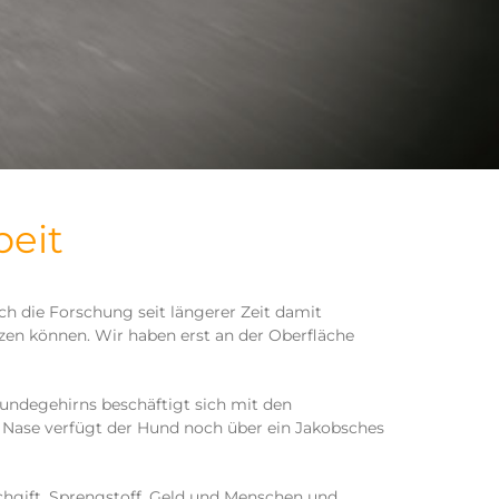
beit
ch die Forschung seit längerer Zeit damit
zen können. Wir haben erst an der Oberfläche
Hundegehirns beschäftigt sich mit den
 Nase verfügt der Hund noch über ein Jakobsches
chgift, Sprengstoff, Geld und Menschen und