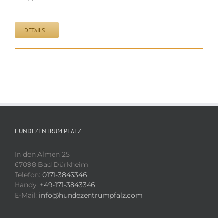
DETAILS…
HUNDEZENTRUM PFALZ
In den Almen 25
67098 Bad Dürkheim
Telefon:
0171-3843346
Handy:
+49-171-3843346
E-Mail:
info@hundezentrumpfalz.com