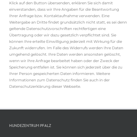
Klick auf den Button übersenden, erklären Sie sich damit
einverstanden, dass wir Ihre Angaben für die Beantwortung
Ihrer Anfrage bzw. Kontaktaufnahme verwenden. Eine
Weitergabe an Dritte findet grundsätzlich nicht statt, es sei denn
geltende Datenschutzvorschriften rechtfertigen eine
Übertragung oder wir dazu gesetzlich verpflichtet sind. Sie
können Ihre erteilte Einwilligung jederzeit mit Wirkung für die
Zukunft widerrufen. Im Falle des Widerrufs werden Ihre Daten
umgehend gelöscht. Ihre Daten werden ansonsten gelöscht,
wenn wir Ihre Anfrage bearbeitet haben oder der Zweck der
Speicherung entfallen ist. Sie können sich jederzeit über die zu
Ihrer Person gespeicherten Daten informieren. Weitere
Informationen zum Datenschutz finden Sie auch in der
Datenschutzerklärung dieser Webseite.
HUNDEZENTRUM PFALZ