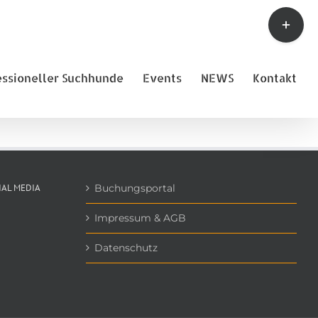
Toggle
Sliding
Bar
Area
essioneller Suchhunde
Events
NEWS
Kontakt
IAL MEDIA
Buchungsportal
Impressum & AGB
Datenschutz