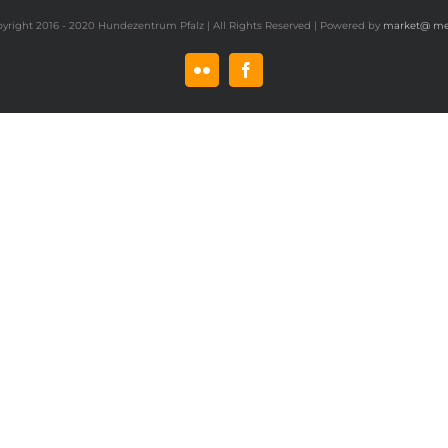
yright 2016 - 2020 Hundezentrum Pfalz | All Rights Reserved | Powered by
market@ me
Flickr
Facebook